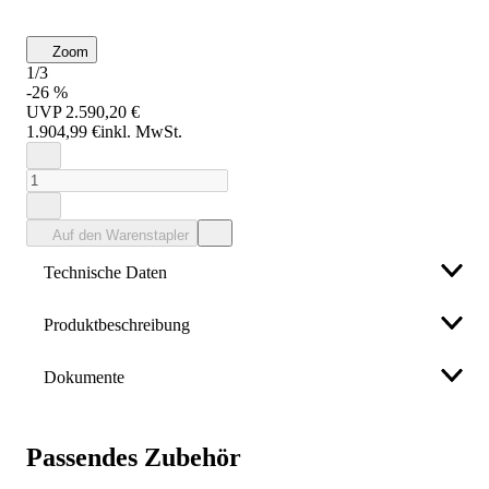
Zoom
1/3
-26 %
UVP
2.590,20 €
1.904,99 €
inkl. MwSt.
Auf den Warenstapler
Technische Daten
Produktbeschreibung
Akkuspannung (V)
12
Dokumente
Länge (mm)
380
• auf Superkondensatoren basierende Technik
• batterieloses Starthilfegerät
Länge (m)
• wartungsfrei
1.6
Sonstiges
Passendes Zubehör
• unbegrenzt ohne Zwischenaufladungen
aufzubewahren
Netzspannung (V)
230