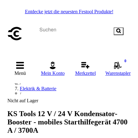
Entdecke jetzt die neuesten Festool Produkte!
Startseite
/
0
Handwerkzeug
/
Menü
Mein Konto
Merkzettel
Warenstapler
Kfz-Spezialwerkzeuge
/
Elektrik & Batterie
/
Batteriedienst
Nicht auf Lager
/
Batterie Booster
KS Tools 12 V / 24 V Kondensator-
/
Booster - mobiles Starthilfegerät 4700
KS Tools Batterie Booster
A / 3700A