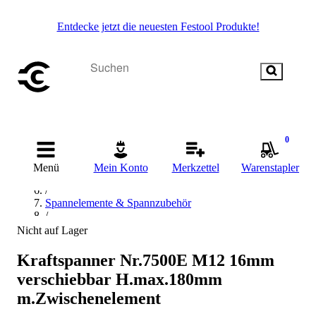
Entdecke jetzt die neuesten Festool Produkte!
Startseite
/
0
Handwerkzeug
/
Menü
Mein Konto
Merkzettel
Warenstapler
Zwinge, Schraubstock & Spannwerkzeug
/
Spannelemente & Spannzubehör
/
Kraftspanner & Zubehör
Nicht auf Lager
/
Kraftspanner
Kraftspanner Nr.7500E M12 16mm
/
verschiebbar H.max.180mm
AMF Kraftspanner
m.Zwischenelement