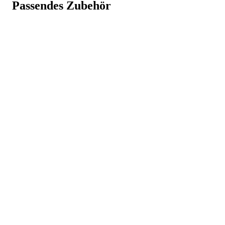
Passendes Zubehör
Gesamtbreite ca. mm
505
Außenbreite oben ca. mm
340
Schrittlänge ein-/ausgefahren ca. m
0,95
Gesamtgewicht ca. kg
12
Hersteller
Hymer-Leichtmetallbau GmbH & Co.
KG
info@hymer-alu.de
, +49 7522700-0
Art.-Nr.
80831812
GTIN
4019502339286
Weniger anzeigen