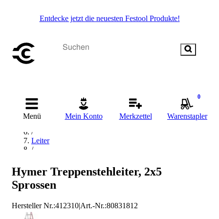
Entdecke jetzt die neuesten Festool Produkte!
Startseite
/
0
Betriebsausstattung & Baustellenbedarf
/
Menü
Mein Konto
Merkzettel
Warenstapler
Steigtechnik
/
Leiter
/
Teleskopleiter
/
Hymer Treppenstehleiter, 2x5
Teleskopstehleiter
Sprossen
/
HYMER Teleskopstehleiter
Hersteller Nr.:
412310
|
Art.-Nr.
:
80831812