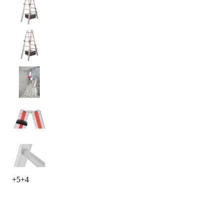
+
5
+
4