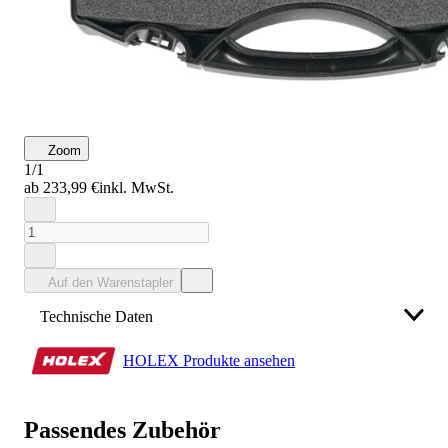
Zoom
1/1
ab 233,99 €
inkl. MwSt.
Auf den Warenstapler
Technische Daten
HOLEX Produkte ansehen
Hersteller
Hoffmann SE
Haberlandstraße 55, 81241 München,
Passendes Zubehör
info@hoffmann-group.com
, 089 / 83