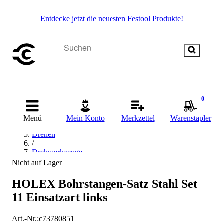
Entdecke jetzt die neuesten Festool Produkte!
Startseite
0
/
Materialbearbeitung
Menü
Mein Konto
Merkzettel
Warenstapler
/
Drehen
/
Drehwerkzeuge
/
Nicht auf Lager
Bohrstangen
/
HOLEX Bohrstangen-Satz Stahl Set
HOLEX Bohrstangen
11 Einsatzart links
Art.-Nr.
:
c73780851