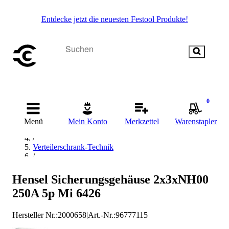
Entdecke jetzt die neuesten Festool Produkte!
0
Startseite
/
Menü
Mein Konto
Merkzettel
Warenstapler
Elektrik & Elektronik
/
Verteilerschrank-Technik
/
Sicherungsmaterial
/
Hensel Sicherungsgehäuse 2x3xNH00
HENSEL Sicherungsmaterial
250A 5p Mi 6426
Hersteller Nr.:
2000658
|
Art.-Nr.
:
96777115