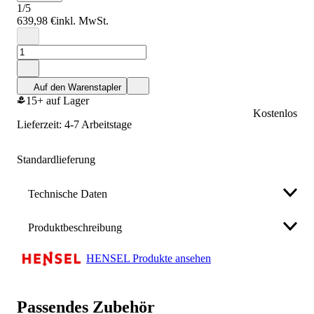
1/5
639,98 €
inkl. MwSt.
Auf den Warenstapler
15+ auf Lager
Kostenlos
Lieferzeit: 4-7 Arbeitstage
Standardlieferung
Technische Daten
Produktbeschreibung
Ausstattung des
mit
Sicherungslasttrenngehäuses
Sicherungslasttrennschalter
HENSEL Produkte ansehen
• Gehäuse für den Bau von Energie-
Polzahl
3
Schaltgerätekombinationen bis 630 A oder als
Einzelgehäuse
Passendes Zubehör
Bemessungsbetriebsstrom Ie
• Aus hochwertigem Polycarbonat schutzisoliert
125 A