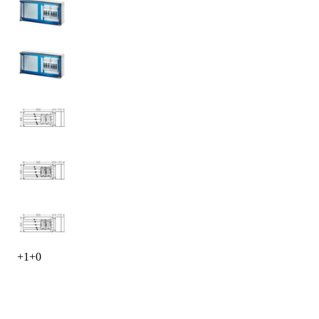
+
1
+
0