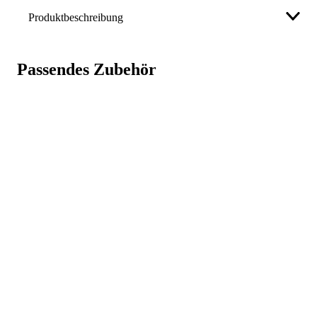
Produktbeschreibung
Stromstärke
1000 A
Länge mit Hohlkabel 3 m · made in Germany Weitere
Ausführung
K 16
technische Eigenschaften: · Länge: mit Hohlkabel 3m
Passendes Zubehör
Marke
A.BINZEL
Weniger anzeigen
Hersteller
Alexander Binzel Schweisstechnik
GmbH & Co. KG
info@binzel-abicor.com
, 06408/590
Art.-Nr.
2108559
GTIN
4036584071828
Weniger anzeigen