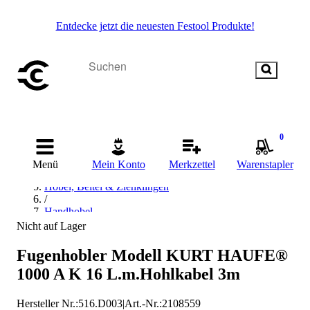
Entdecke jetzt die neuesten Festool Produkte!
Startseite
0
/
Handwerkzeug
Menü
Mein Konto
Merkzettel
Warenstapler
/
Hobel, Beitel & Ziehklingen
/
Handhobel
/
Nicht auf Lager
Putzhobel
/
Fugenhobler Modell KURT HAUFE®
ABICOR BINZEL Putzhobel
1000 A K 16 L.m.Hohlkabel 3m
Hersteller Nr.:
516.D003
|
Art.-Nr.
:
2108559