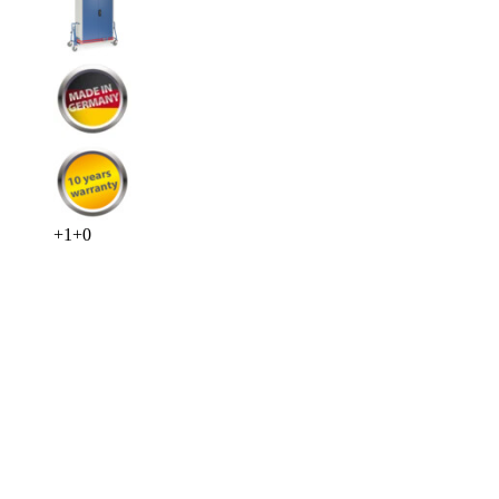
+
1
+
0