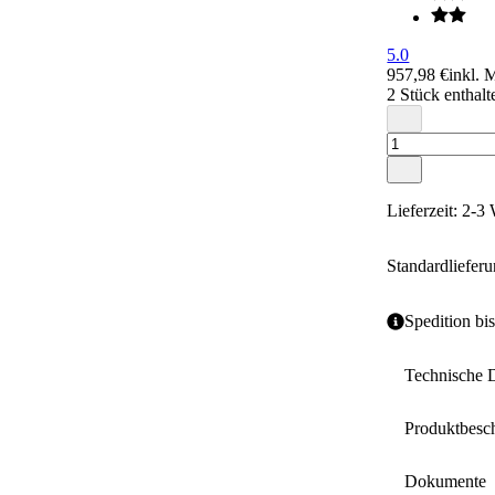
5.0
957,98 €
inkl. 
2 Stück enthalt
Lieferzeit: 2-
Standardliefer
Spedition bi
Technische 
Produktbesc
Farbe
Dokumente
Rollendurc