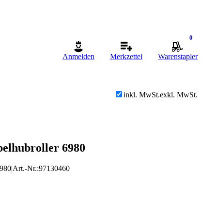
0
Anmelden
Merkzettel
Warenstapler
inkl. MwSt.
exkl. MwSt.
belhubroller 6980
980
|
Art.-Nr.
:
97130460