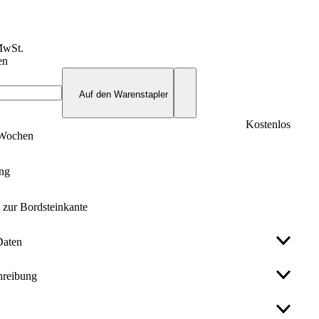
MwSt.
en
Auf den Warenstapler
Kostenlos
3 Wochen
ung
s zur Bordsteinkante
Daten
hreibung
Blau
hmesser (mm)
160