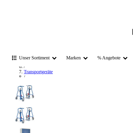
Startseite
/
Betriebsausstattung & Baustellenbedarf
/
Unser Sortiment
Marken
% Angebote
Transportmittel
/
Transportgeräte
/
Transportroller
/
Hubroller
/
fetra Hubroller