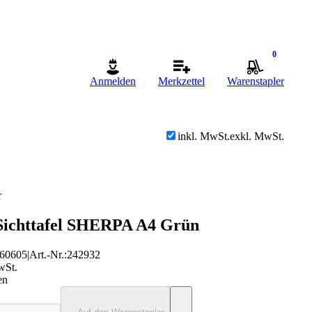
0
Anmelden
Merkzettel
Warenstapler
inkl. MwSt.
exkl. MwSt.
r
Sichttafel SHERPA A4 Grün
60605
|
Art.-Nr.
:
242932
wSt.
en