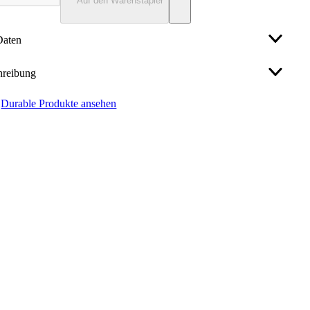
Auf den Warenstapler
Daten
hreibung
Grün
Durable Produkte ansehen
ften:
Kunststoff (Polyproylen)
ttafel SHERPA® Panel A4
g
stoff: PP
Beutel á 5 Stück
ial des Rahmens: Kunststoff
Verwendung in Sichttafelsystemen SHERPA, FUNCTION
DIN A4
VARIO, dokumentenecht und scannertauglich, mit 2
hiedenen Reitern nachrüstbar, 5er und 12er Ablauf möglich,
Durable Hunke & Jochheim GmbH & Co. KG
re Garantie
endung für Papierformate: A4
durable@durable.de
, 23716620
e des Rahmens: grün
erVerpackung und Inhalt: 5 Stück
242932
4005546100753