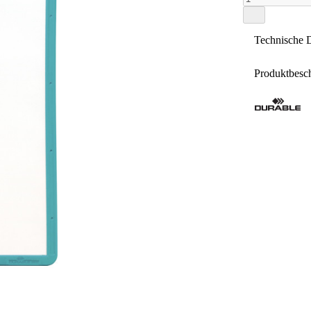
Technische 
Produktbesc
Farbe
Eigenscha
Material
Sich
Verpackun
Werk
Mater
Zur 
Format
und 
versc
Hersteller
5 Jah
Verw
Farb
Art d
Art.-Nr.
GTIN