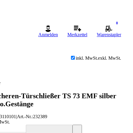
0
Anmelden
Merkzettel
Warenstapler
inkl. MwSt.
exkl. MwSt.
r
heren-Türschließer TS 73 EMF silber
o.Gestänge
3110101
|
Art.-Nr.
:
232389
MwSt.