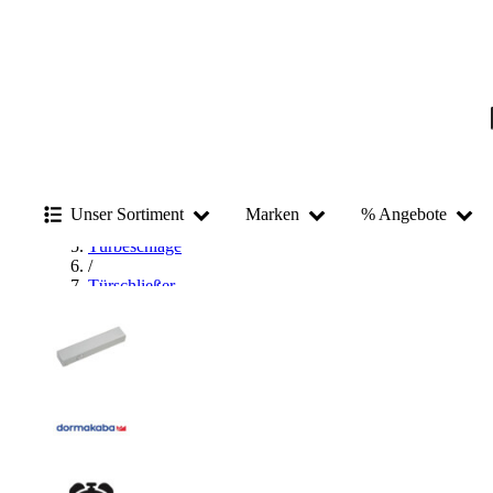
Startseite
/
Beschläge & Sicherheitstechnik
Unser Sortiment
Marken
% Angebote
/
Türbeschläge
/
Türschließer
/
Komplette Türschließer
/
dormakaba Komplette Türschließer