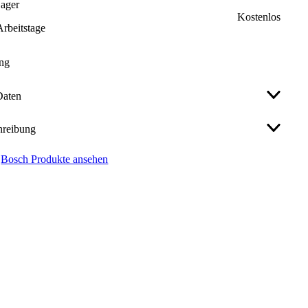
Lager
Kostenlos
 Arbeitstage
ung
Daten
hreibung
ung (V)
18
Bosch Produkte ansehen
ften:
kus
0
-Geradschleifer GGS 18V-23 LC Professional
ehung (U/min)
kku-Geradschleifer mit der Leistungsfähigkeit eines
23000
lgebundenen Geräts
te Leistungsstufe – Entspricht 1.000 Watt: Dank
gulierbar
nein
vollem bürstenlosen Motor stärker als standardmäßige
lgebundene Geradschleifer
ufschutz
nein
male Werkzeugführung: Mit Drop and KickBack Control
Bremse und auch als Ausführung mit PROtection switch
kl. Akku (kg)
ection-Schalter) verfügbar
0
er Bedienerkomfort: Dank Konnektivität und kleinem