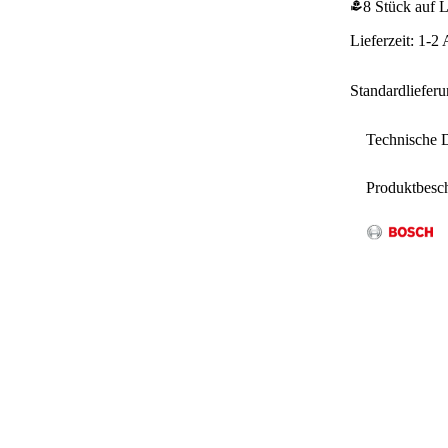
8 Stück auf 
Lieferzeit: 1-2
Standardliefer
Technische 
Produktbesc
Akkuspann
Eigenscha
Anzahl Ak
Akku
Max. Umdr
Der A
kabe
Nächs
Drehzahl re
kraft
kabe
Wiederanla
Opti
und 
Gewicht in
(PROt
Best