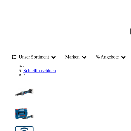
Startseite
/
Unser Sortiment
Marken
% Angebote
Elektrowerkzeug
/
Schleifmaschinen
/
Geradschleifer
/
Bosch Geradschleifer