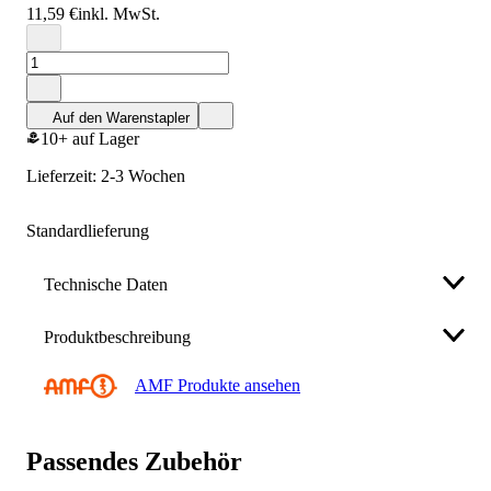
11,59 €
inkl. MwSt.
Auf den Warenstapler
10+ auf Lager
Lieferzeit: 2-3 Wochen
Standardlieferung
Technische Daten
Produktbeschreibung
c
16 mm
AMF Produkte ansehen
Eigenschaften:
a
30 mm
Anwendung:
f
30 mm
Passendes Zubehör
Erweiterter Anwendungsbereich durch größere
Spannhöhe.Befestigung mittels 4 Schrauben