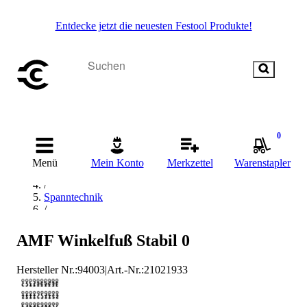
Entdecke jetzt die neuesten Festool Produkte!
0
Startseite
/
Menü
Mein Konto
Merkzettel
Warenstapler
Materialbearbeitung
/
Spanntechnik
/
Aufspanntechnik
/
AMF Winkelfuß Stabil 0
AMF Aufspanntechnik
Hersteller Nr.:
94003
|
Art.-Nr.
:
21021933