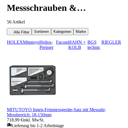
Messschrauben &
Bügelgeräte
56
Artikel
Sortieren
Kategorien
Marke
Alle Filter
HOLEX
Mitutoyo
Helios-
Facom
HAHN +
BGS
RIEGLER
Preisser
KOLB
technic
MITUTOYO Innen-Feinmessgeräte-Satz mit Messuhr,
Messbereich: 18-150mm
718,99 €
inkl. MwSt.
Lieferung bis 1-2 Arbeitstage