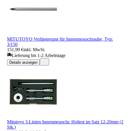
MITUTOYO Verlängerung für Innenmessschraube, Typ:
3/150
151,99 €
inkl. MwSt.
Lieferung bis 1-2 Arbeitstage
Details anzeigen
Mitutoyo 3-Linien Innenmessschr. Holtest im Satz 12-20mm (2
Stk.)