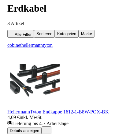
Erdkabel
3
Artikel
Sortieren
Kategorien
Marke
Alle Filter
cobinet
hellermanntyton
HellermannTyton Endkappe 1612-1-B8W-POX-BK
4,69 €
inkl. MwSt.
Lieferung bis 4-7 Arbeitstage
Details anzeigen